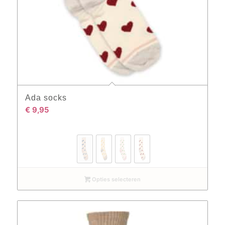
Ada socks
€
9,95
Opties selecteren