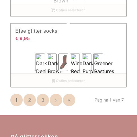
Opties selecteren
Else glitter socks
€
9,95
Opties selecteren
1
2
3
›
»
Pagina 1 van 7
Dé glittersokken