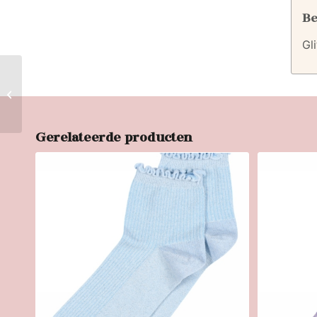
Be
Gl
Stripe Glitter Sneakie
Sock
Gerelateerde producten