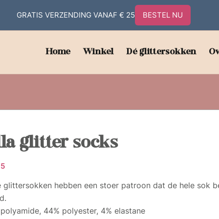
GRATIS VERZENDING VANAF € 25
BESTEL NU
Home
Winkel
Dé glittersokken
Ov
la glitter socks
95
 glittersokken hebben een stoer patroon dat de hele sok be
d.
polyamide, 44% polyester, 4% elastane