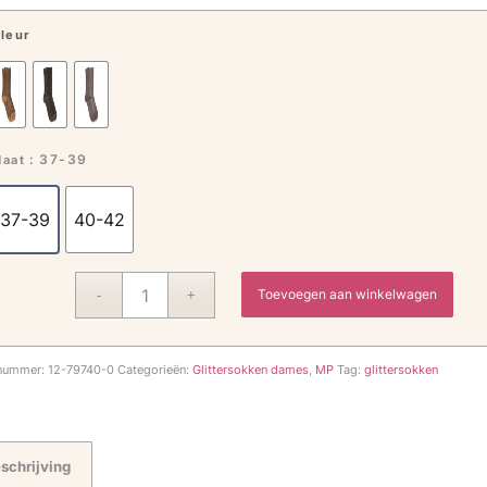
leur
: 37-39
aat
37-39
40-42
Toevoegen aan winkelwagen
lnummer:
12-79740-0
Categorieën:
Glittersokken dames
,
MP
Tag:
glittersokken
schrijving