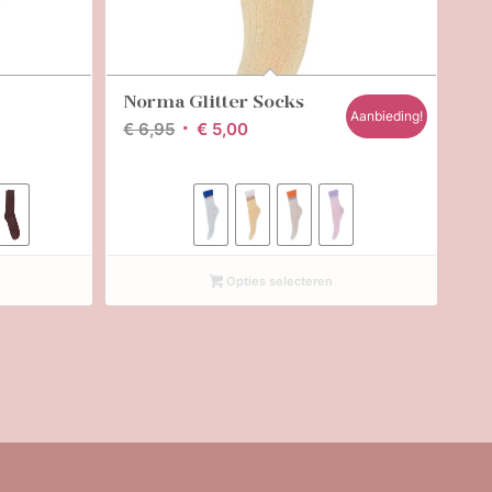
Norma Glitter Socks
Aanbieding!
Oorspronkelijke
Huidige
€
6,95
€
5,00
prijs
prijs
was:
is:
€ 6,95.
€ 5,00.
Opties selecteren