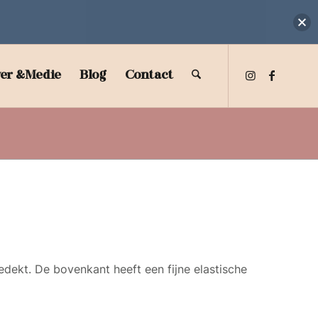
Je winkel
er &Medie
Blog
Contact
Terug n
dekt. De bovenkant heeft een fijne elastische