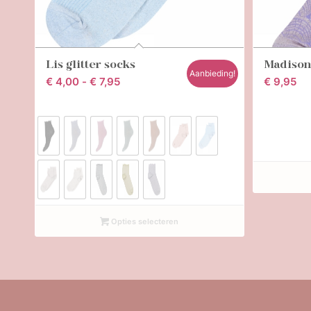
Lis glitter socks
Madison
Aanbieding!
Prijsklasse:
€
4,00
-
€
7,95
€
9,95
€ 4,00
tot
€ 7,95
Opties selecteren