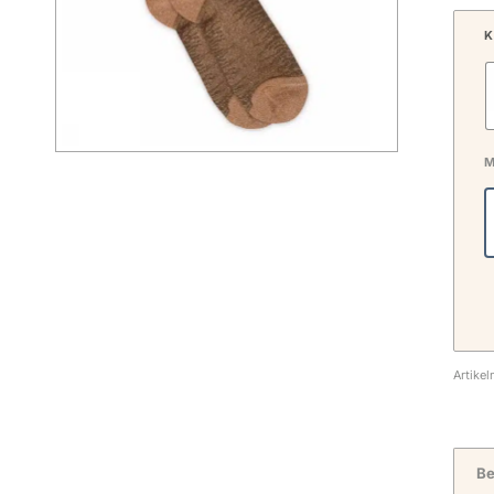
K
M
Artike
Be