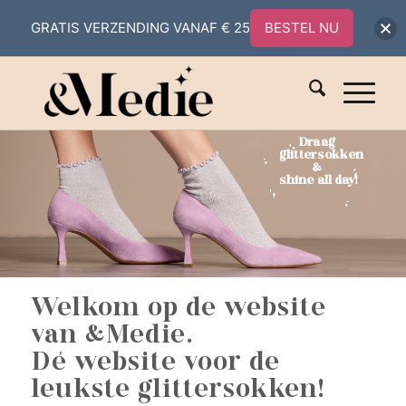
GRATIS VERZENDING VANAF € 25
BESTEL NU
Draag
glittersokken
&
shine all day!
Welkom op de website
van &Medie.
Dé website voor de
leukste glittersokken!