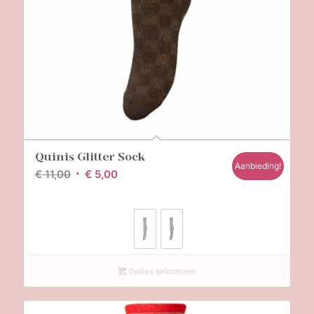
Quinis Glitter Sock
Aanbieding!
Oorspronkelijke
Huidige
€
11,00
€
5,00
prijs
prijs
was:
is:
€ 11,00.
€ 5,00.
Opties selecteren