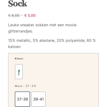
Sock
Oorspronkelijke
Huidige
€
8,00
€
5,00
prijs
prijs
Leuke sneaker sokken met een mooie
was:
is:
glitterrandjes.
€ 8,00.
€ 5,00.
15% metallic, 5% elastane, 20% polyamide, 60 %
katoen
Kleur
: 37-39
Maat
37-39
39-41