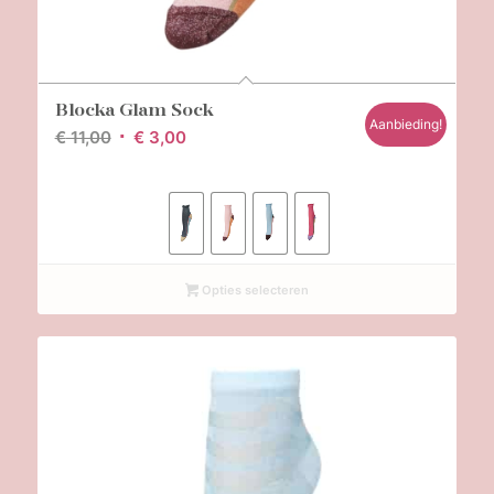
Blocka Glam Sock
Aanbieding!
Oorspronkelijke
Huidige
€
11,00
€
3,00
prijs
prijs
was:
is:
€ 11,00.
€ 3,00.
Opties selecteren