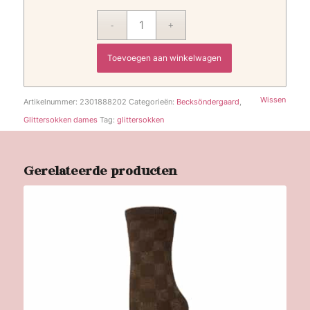
Toevoegen aan winkelwagen
Wissen
Artikelnummer:
2301888202
Categorieën:
Becksöndergaard
,
Glittersokken dames
Tag:
glittersokken
Gerelateerde producten