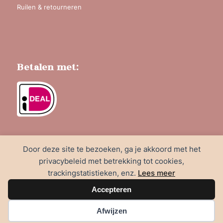
Ruilen & retourneren
Betalen met:
Door deze site te bezoeken, ga je akkoord met het
privacybeleid met betrekking tot cookies,
trackingstatistieken, enz.
Lees meer
© &Medie | Website door
Coach4Website
|
Foto's door
C10
Accepteren
FOTOGRAFIE
Afwijzen
Algemene voorwaarden
Privacy verklaring