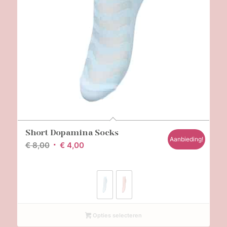
Short Dopamina Socks
Aanbieding!
Oorspronkelijke
Huidige
€
8,00
€
4,00
prijs
prijs
was:
is:
€ 8,00.
€ 4,00.
Opties selecteren