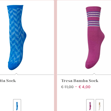
itta Sock
Tresa Bamba Sock
Oorspronkelijke
Huidige
€
11,00
€
4,00
prijs
prijs
was:
is:
€ 11,00.
€ 4,00.