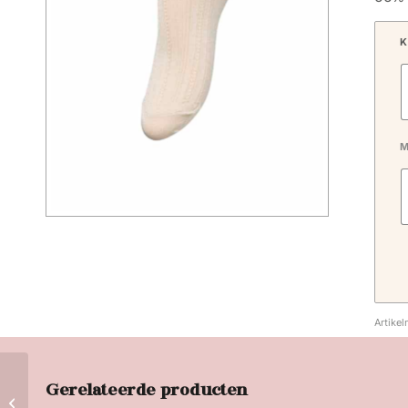
K
M
Artike
Gerelateerde producten
Short Dopamina Socks