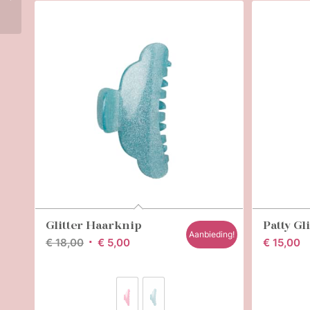
Glitter Haarknip
Patty Gl
Aanbieding!
Oorspronkelijke
Huidige
€
18,00
€
5,00
€
15,00
prijs
prijs
was:
is:
€ 18,00.
€ 5,00.