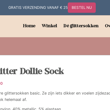
GRATIS VERZENDING VANAF € 25
BESTEL NU
Home
Winkel
Dé glittersokken
Ov
itter Dollie Sock
00
re glittersokken basic. Ze zijn iets dikker en voelen zijdez
ok helemaal af.
nylon, 40% metallic, 5% elastaan