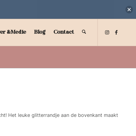
Je winkel
er &Medie
Blog
Contact
Terug n
acht! Het leuke glitterrandje aan de bovenkant maakt