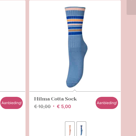
Hilma Cotta Sock
Aanbieding!
Aanbieding!
Oorspronkelijke
Huidige
€
10,00
€
5,00
prijs
prijs
was:
is:
€ 10,00.
€ 5,00.