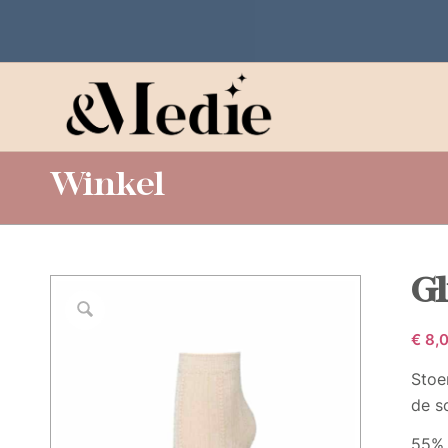
Winkel
Gl
€
8,
Stoe
de s
55% 