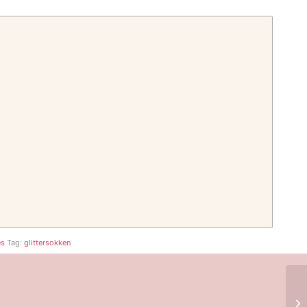
es
Tag:
glittersokken