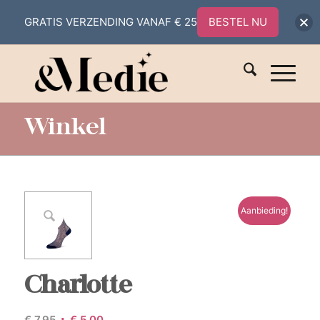
GRATIS VERZENDING VANAF € 25
BESTEL NU
Winkel
Aanbieding!
Charlotte
Oorspronkelijke
Huidige
€
7,95
€
5,00