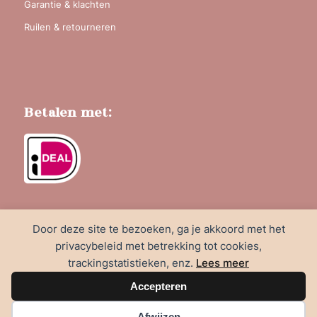
Garantie & klachten
Ruilen & retourneren
Betalen met:
Door deze site te bezoeken, ga je akkoord met het
privacybeleid met betrekking tot cookies,
trackingstatistieken, enz.
Lees meer
© &Medie | Website door
Coach4Website
|
Foto's door
C10
Accepteren
FOTOGRAFIE
Afwijzen