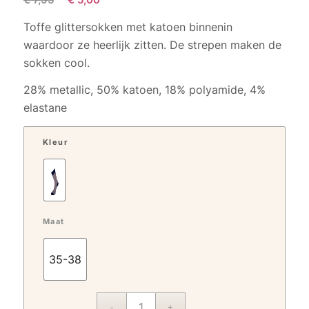
prijs
prijs
Toffe glittersokken met katoen binnenin
was:
is:
waardoor ze heerlijk zitten. De strepen maken de
€ 7,95.
€ 5,00.
sokken cool.
28% metallic, 50% katoen, 18% polyamide, 4%
elastane
Kleur
Maat
35-38