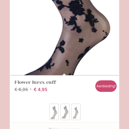
Flower lurex cuff
Aanbieding!
Oorspronkelijke
Huidige
€
6,95
€
4,95
prijs
prijs
was:
is:
€ 6,95.
€ 4,95.